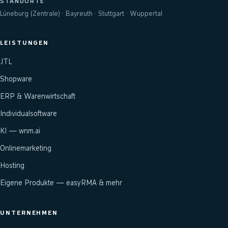
STANDORTE
Lüneburg (Zentrale) · Bayreuth · Stuttgart · Wuppertal
LEISTUNGEN
JTL
Shopware
ERP & Warenwirtschaft
Individualsoftware
KI — wnm.ai
Onlinemarketing
Hosting
Eigene Produkte — easyRMA & mehr
UNTERNEHMEN