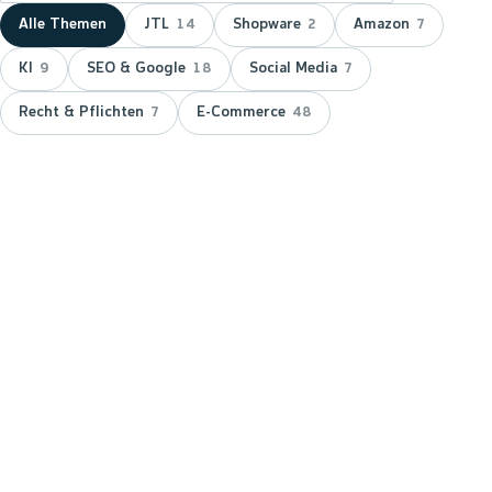
Alle Themen
JTL
Shopware
Amazon
14
2
7
KI
SEO & Google
Social Media
9
18
7
Recht & Pflichten
E-Commerce
7
48
NEUESTER BEITRAG ·
JTL
JTL zeichnet wnm doppelt aus:
15 Jahre Servicepartner &
Platinum-Status
JTL hat wnm 2026 doppelt ausgezeichnet: für 15
Jahre Partnerschaft als JTL-Servicepartner und mit
dem Platinum-Status — der höchsten Stufe im