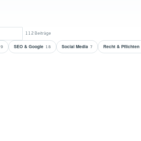
112
Beiträge
SEO & Google
Social Media
Recht & Pflichten
9
18
7
 doppelt
vicepartner