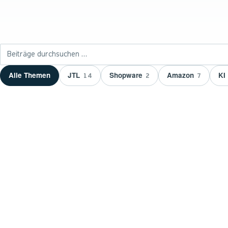
Beiträge durchsuchen
JTL
Shopware
Amazon
KI
Alle Themen
14
2
7
NEUESTER BEITRAG ·
JTL
JTL zeichnet wnm
aus: 15 Jahre Ser