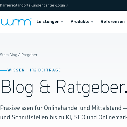
Karriere
Standorte
Kundencenter-Login
↗
Leistungen
Produkte
Referenzen
▾
▾
Start
/
Blog & Ratgeber
WISSEN ·
112
BEITRÄGE
Blog & Ratgeber
Praxiswissen für Onlinehandel und Mittelstand
und Schnittstellen bis zu KI, SEO und Onlinemark