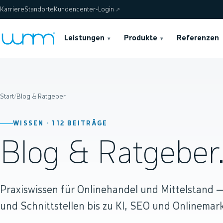
Karriere
Standorte
Kundencenter-Login
↗
Leistungen
Produkte
Referenzen
▾
▾
Start
/
Blog & Ratgeber
WISSEN ·
112
BEITRÄGE
Blog & Ratgeber
Praxiswissen für Onlinehandel und Mittelstand
und Schnittstellen bis zu KI, SEO und Onlinemark