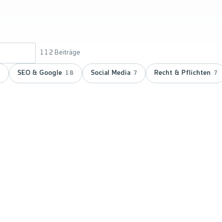
112
Beiträge
SEO & Google
Social Media
Recht & Pflichten
9
18
7
7
 doppelt
vicepartner