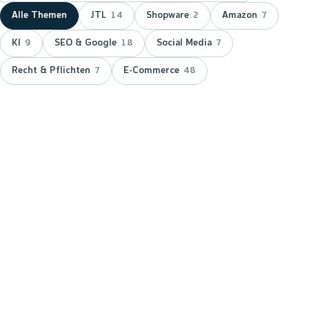
Alle Themen
JTL
Shopware
Amazon
14
2
7
KI
SEO & Google
Social Media
9
18
7
Recht & Pflichten
E-Commerce
7
48
NEUESTER BEITRAG ·
JTL
JTL zeichnet wnm doppelt aus:
15 Jahre Servicepartner &
Platinum-Status
JTL hat wnm 2026 doppelt ausgezeichnet: für 15
Jahre Partnerschaft als JTL-Servicepartner und mit
dem Platinum-Status — der höchsten Stufe im