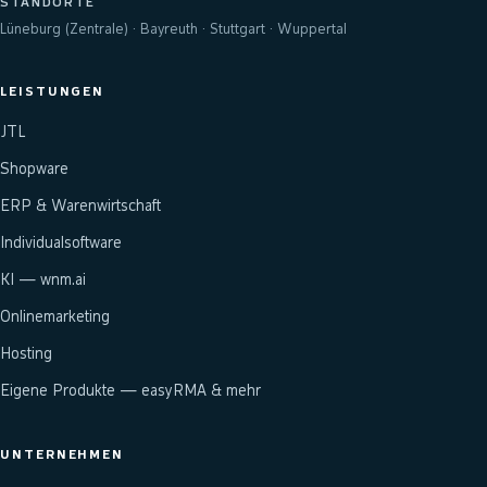
STANDORTE
Lüneburg (Zentrale) · Bayreuth · Stuttgart · Wuppertal
LEISTUNGEN
JTL
Shopware
ERP & Warenwirtschaft
Individualsoftware
KI — wnm.ai
Onlinemarketing
Hosting
Eigene Produkte — easyRMA & mehr
UNTERNEHMEN