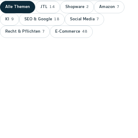
Alle Themen
JTL
Shopware
Amazon
14
2
7
KI
SEO & Google
Social Media
9
18
7
Recht & Pflichten
E-Commerce
7
48
NEUESTER BEITRAG ·
JTL
JTL zeichnet wnm doppelt aus:
15 Jahre Servicepartner &
Platinum-Status
JTL hat wnm 2026 doppelt ausgezeichnet: für 15
Jahre Partnerschaft als JTL-Servicepartner und mit
dem Platinum-Status — der höchsten Stufe im