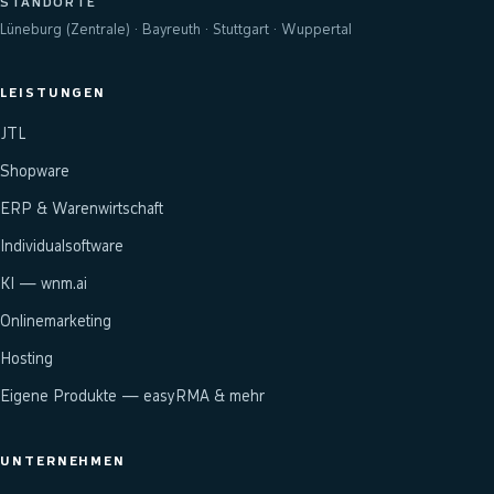
STANDORTE
Lüneburg (Zentrale) · Bayreuth · Stuttgart · Wuppertal
LEISTUNGEN
JTL
Shopware
ERP & Warenwirtschaft
Individualsoftware
KI — wnm.ai
Onlinemarketing
Hosting
Eigene Produkte — easyRMA & mehr
UNTERNEHMEN