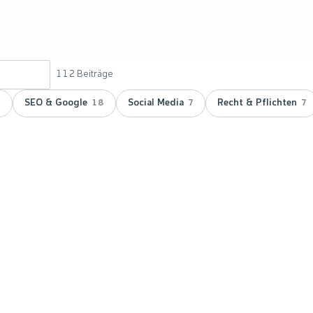
112
Beiträge
SEO & Google
Social Media
Recht & Pflichten
9
18
7
7
 doppelt
vicepartner