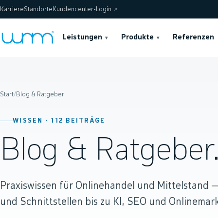
Karriere
Standorte
Kundencenter-Login
↗
Leistungen
Produkte
Referenzen
▾
▾
Start
/
Blog & Ratgeber
WISSEN ·
112
BEITRÄGE
Blog & Ratgeber
Praxiswissen für Onlinehandel und Mittelstand
und Schnittstellen bis zu KI, SEO und Onlinemark