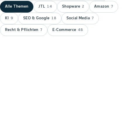
Alle Themen
JTL
Shopware
Amazon
14
2
7
KI
SEO & Google
Social Media
9
18
7
Recht & Pflichten
E-Commerce
7
48
NEUESTER BEITRAG ·
JTL
JTL zeichnet wnm doppelt aus:
15 Jahre Servicepartner &
Platinum-Status
JTL hat wnm 2026 doppelt ausgezeichnet: für 15
Jahre Partnerschaft als JTL-Servicepartner und mit
dem Platinum-Status — der höchsten Stufe im