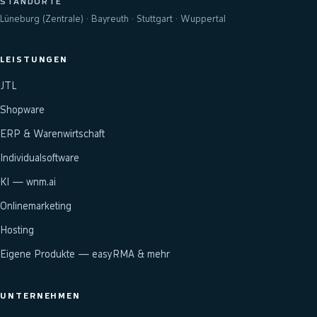
STANDORTE
Lüneburg (Zentrale) · Bayreuth · Stuttgart · Wuppertal
LEISTUNGEN
JTL
Shopware
ERP & Warenwirtschaft
Individualsoftware
KI — wnm.ai
Onlinemarketing
Hosting
Eigene Produkte — easyRMA & mehr
UNTERNEHMEN